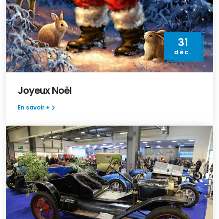
31
déc.
Joyeux Noël
En savoir +