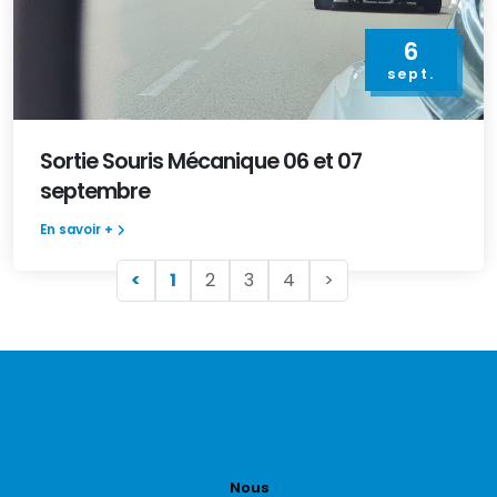
6
sept.
Sortie Souris Mécanique 06 et 07
septembre
En savoir +
<
1
2
3
4
>
Nous