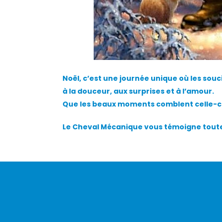
Noël, c’est une journée unique où les souci
à la douceur, aux surprises et à l’amour.
Que les beaux moments comblent celle-ci
Le Cheval Mécanique vous témoigne toute 