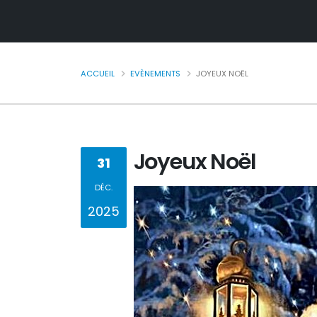
ACCUEIL
EVÈNEMENTS
JOYEUX NOËL
Joyeux Noël
31
DÉC.
2025