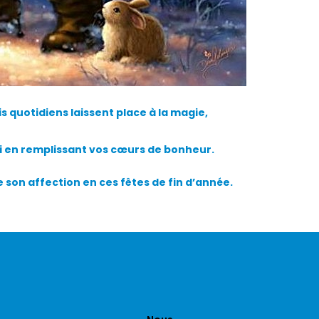
s quotidiens laissent place à la magie,
 en remplissant vos cœurs de bonheur.
son affection en ces fêtes de fin d’année.