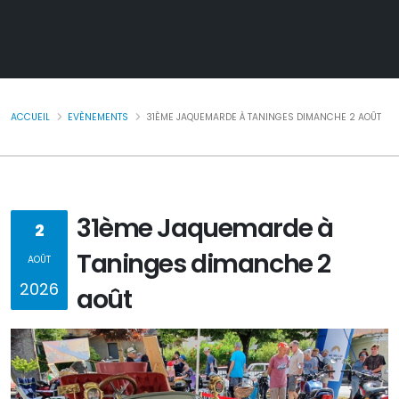
ACCUEIL
EVÈNEMENTS
31ÈME JAQUEMARDE À TANINGES DIMANCHE 2 AOÛT
31ème Jaquemarde à
2
Taninges dimanche 2
AOÛT
2026
août