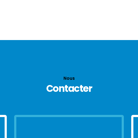
0 à 100 km/h en 23.2 sec
Vitesse maxi 135 Km/h
Nous
Contacter