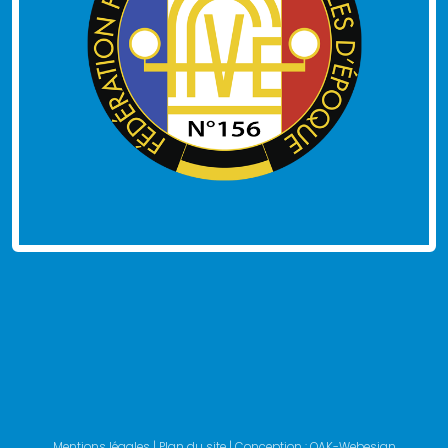
Mentions légales
|
Plan du site
| Conception :
OAK-Webesign