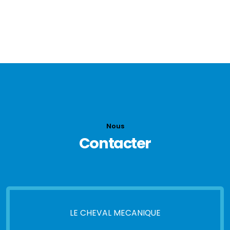
0 à 100 km/h 7.8s
Vitesse maxi 225 km/h
consommation normalisée 16.8L
Nous
Contacter
LE CHEVAL MECANIQUE