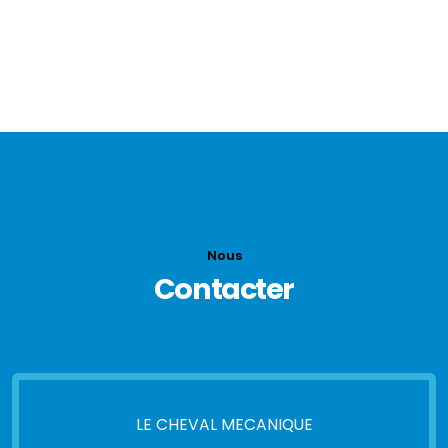
Alésage course 72x100mm
4 vitesses
vitesse maxi 70km/h
Nous
Contacter
LE CHEVAL MECANIQUE