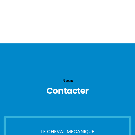
MATHIS SB
4 cylindres 1130cc - Puissance fiscale 10cv
Alésage Course 60 X 100 mm
4 vitesses - Vitesse maxi 70 km/h
Nous
Contacter
LE CHEVAL MECANIQUE