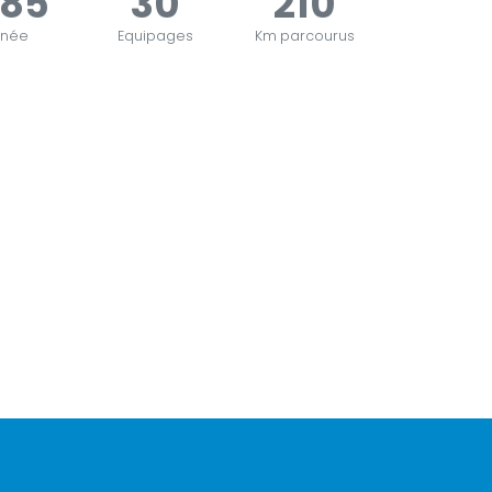
985
30
210
nnée
Equipages
Km parcourus