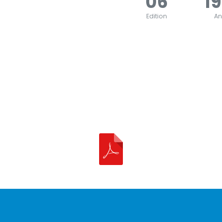
06
1
Edition
A