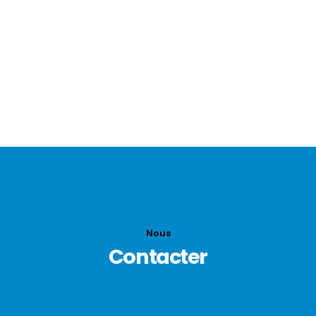
Refroidissement par thermosiphon, démarrage
par dynastar
Transmission boîte de vitesse 3 rapports + MA et
embrayage par câbles.
Suspension sur ressorts semi-elliptiques à l’avant
et demi cantilever à l’arrière
Nous
Contacter