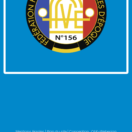
Mentions légales
|
Plan du site
| Conception :
OAK-Webesign